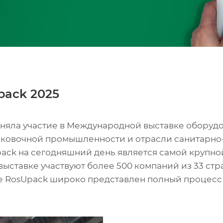
pack 2025
риняла участие в Международной выставке оборуд
ковочной промышленности и отрасли санитарно-
ack на сегодняшний день является самой крупной
 выставке участвуют более 500 компаний из 33 ст
ке RosUpack широко представлен полный процесс