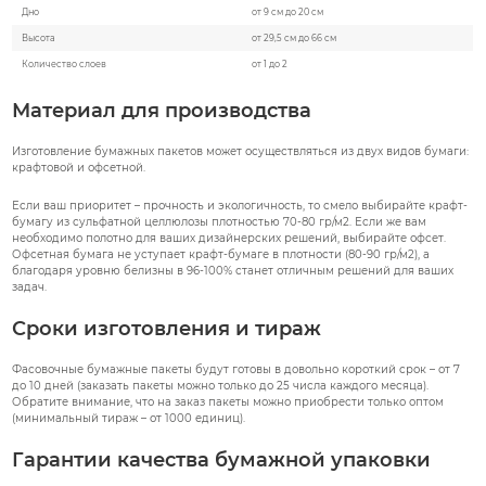
Дно
от 9 см до 20 см
Высота
от 29,5 см до 66 см
Количество слоев
от 1 до 2
Материал для производства
Изготовление бумажных пакетов может осуществляться из двух видов бумаги:
крафтовой и офсетной.
Если ваш приоритет – прочность и экологичность, то смело выбирайте крафт-
бумагу из сульфатной целлюлозы плотностью 70-80 гр/м2. Если же вам
необходимо полотно для ваших дизайнерских решений, выбирайте офсет.
Офсетная бумага не уступает крафт-бумаге в плотности (80-90 гр/м2), а
благодаря уровню белизны в 96-100% станет отличным решений для ваших
задач.
Сроки изготовления и тираж
Фасовочные бумажные пакеты будут готовы в довольно короткий срок – от 7
до 10 дней (заказать пакеты можно только до 25 числа каждого месяца).
Обратите внимание, что на заказ пакеты можно приобрести только оптом
(минимальный тираж – от 1000 единиц).
Гарантии качества бумажной упаковки