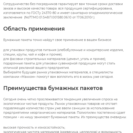
Сотрудничество без посредников гарантирует вам точные сроки доставки
заказа и высокое качество товара: вся продукция сертифицирована,
изготовляется по ГОСТу 24370-80 и имеет санитарно-эпидемиологическое
заключение (No77.МО.01.548.П.001580.06.10 от 17.06.2010г.).
Область применения
Бумажные пакеты точно найдут свое применение в вашем бизнесе:
для упаковки продуктов питания (хлебобулочные и кондитерские изделия,
специи, крупы, чай и кофе и прочее);
для фасовки строительных материалов (цемент, уголь и прочее);
подарочные пакеты для упаковки сувенирной продукции могут стать
отличной рекламой вашего предприятия.
Выбирайте будущее рынка упаковочных материалов, а специалисты
компании «Макком» помогут вам воплотить его в жизнь уже сегодня.
Преимущества бумажных пакетов
Сегодня очень четко прослеживается тенденция увеличения спроса на
экологически чистые продукты. Рынок упаковочных товаров не отстает:
подавляющее количество стран уже ввели санкции за использование
предприятиями неорганических материалов. Полиэтилен постепенно сдает
позиции – их нишу занимают бумажные пакеты. Их преимущества очевидны:
высокая прочность и износостойкость;
экологическая чистота материалов (древесина, целлюлоза) и возможность