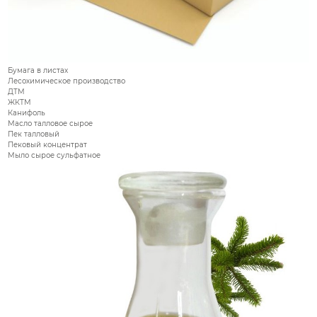
Бумага в листах
Лесохимическое производство
ДТМ
ЖКТМ
Канифоль
Масло талловое сырое
Пек талловый
Пековый концентрат
Мыло сырое сульфатное