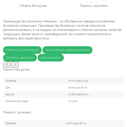
Пакеты без ручек
Пакеты с ручками
Преимущество компании «Макком» - в собственном заводе-изготовителе
бумажной продукции. Производство бумажных пакетов полностью
автоматизировано, и на каждом из этапов ведется строгий контроль качества
продукции. Делая заказ от производителя, вы сможете самостоятельно
выбирать все характеристики.
Область применения
Технические характеристики
Оплата и доставка
Сертификаты
Пакеты без ручек:
Ширина
от 15 см до 32 см
Дно
от 8 см до 20 см
Высота
от 29 см до 66 см
Количество слоев
от 1 до 2
Пакеты с ручками:
Ширина
от 22 см до 32 см