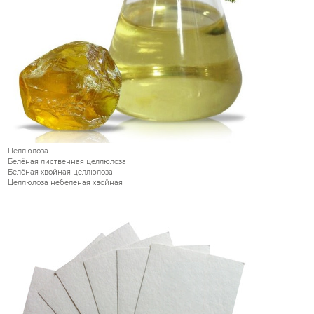
Целлюлоза
Белёная лиственная целлюлоза
Белёная хвойная целлюлоза
Целлюлоза небеленая хвойная