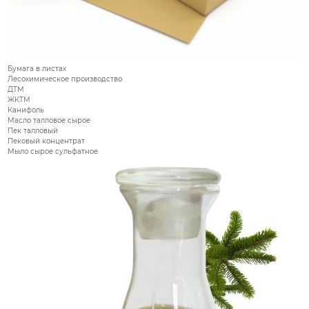
Бумага в листах
Лесохимическое производство
ДТМ
ЖКТМ
Канифоль
Масло талловое сырое
Пек талловый
Пековый концентрат
Мыло сырое сульфатное