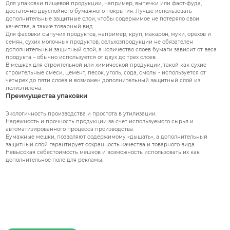
Для упаковки пищевой продукции, например, выпечки или фаст-фуда,
достаточно двуслойного бумажного покрытия. Лучше использовать
дополнительные защитные слои, чтобы содержимое не потеряло свои
качества, а также товарный вид.
Для фасовки сыпучих продуктов, например, круп, макарон, муки, орехов и
семян, сухих молочных продуктов, сельхозпродукции не обязателен
дополнительный защитный слой, а количество слоев бумаги зависит от веса
продукта – обычно используется от двух до трех слоев.
В мешках для строительной или химической продукции, такой как сухие
строительные смеси, цемент, песок, уголь, сода, смолы - используется от
четырех до пяти слоев и возможен дополнительный защитный слой из
полиэтилена.
Преимущества упаковки
Экологичность производства и простота в утилизации.
Надежность и прочность продукции за счет используемого сырья и
автоматизированного процесса производства.
Бумажные мешки, позволяют содержимому «дышать», а дополнительный
защитный слой гарантирует сохранность качества и товарного вида.
Невысокая себестоимость мешков и возможность использовать их как
дополнительное поле для рекламы.
Не нашли подходящий товар?
На сайте можно сделать индивидуальный заказ