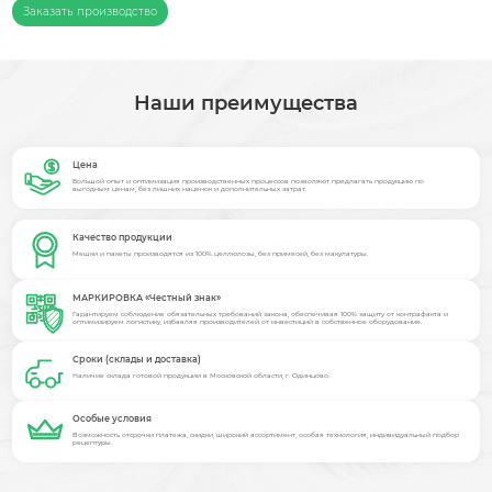
Заказать производство
Наши преимущества
Цена
Большой опыт и оптимизация производственных процессов позволяют предлагать продукцию по
выгодным ценам, без лишних наценок и дополнительных затрат.
Качество продукции
Мешки и пакеты производятся из 100% целлюлозы, без примесей, без макулатуры.
МАРКИРОВКА «Честный знак»
Гарантируем соблюдение обязательных требований закона, обеспечивая 100% защиту от контрафакта и
оптимизируем логистику, избавляя производителей от инвестиций в собственное оборудование.
Сроки (склады и доставка)
Наличие склада готовой продукции в Московской области, г. Одинцово.
Особые условия
Возможность отсрочки платежа, скидки, широкий ассортимент, особая технология, индивидуальный подбор
рецептуры.