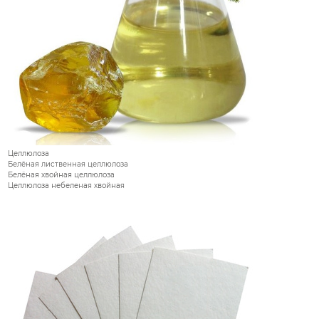
Целлюлоза
Белёная лиственная целлюлоза
Белёная хвойная целлюлоза
Целлюлоза небеленая хвойная