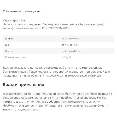
Собственное производство
Характеристика
Наша компания предлагает Вашему вниманию мешки бумажные (крафт
мешки) склеенные марки «НМ» ГОСТ 2226-2013.
Ширина
от 30 см до 60 см
Дно
от 7 см до 17 см
Высота
от 40 см до 125 см
Количество слоев
от 2 до 5
Возможно заказать нанесение логотипа либо принта на многослойные
бумажные мешки. Такой ход станет недорогой и действенной рекламой для
продукции, а также обеспечит хорошую узнаваемость вашего бренда.
Виды и применение
В зависимости от применения мешки могут быть открытые либо закрытые, то
есть со специальным клапаном УЗК. При необходимости упаковку можно
ламинировать пленкой или же добавить полиэтиленовую прослойку.
Необходимость дополнительной защиты, а также количество слоев бумаги,
зависит от содержимого.